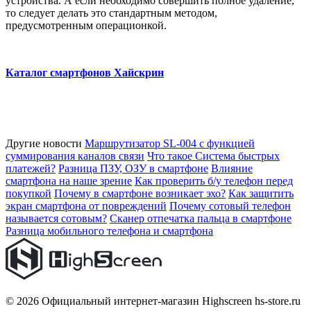
устройства. А если необходимо совершить полное удаление,
то следует делать это стандартным методом,
предусмотренным операционкой.
Каталог смартфонов Хайскрин
Другие новости
Маршрутизатор SL-004 с функцией
суммирования каналов связи
Что такое Система быстрых
платежей?
Разница ПЗУ, ОЗУ в смартфоне
Влияние
смартфона на наше зрение
Как проверить б/у телефон перед
покупкой
Почему в смартфоне возникает эхо?
Как защитить
экран смартфона от повреждений
Почему сотовый телефон
называется сотовым?
Сканер отпечатка пальца в смартфоне
Разница мобильного телефона и смартфона
© 2026 Официальный интернет-магазин Highscreen hs-store.ru