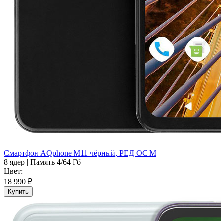
Смартфон AQphone M11 чёрный, РЕД ОС М
8 ядер
|
Память 4/64 Гб
Цвет:
18 990 ₽
Купить