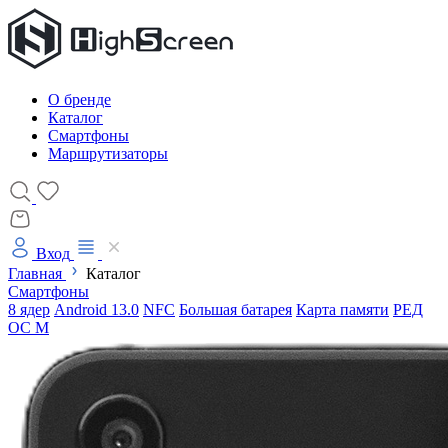
О бренде
Каталог
Смартфоны
Маршрутизаторы
Вход
Главная
Каталог
Смартфоны
8 ядер
Android 13.0
NFC
Большая батарея
Карта памяти
РЕД
ОС М