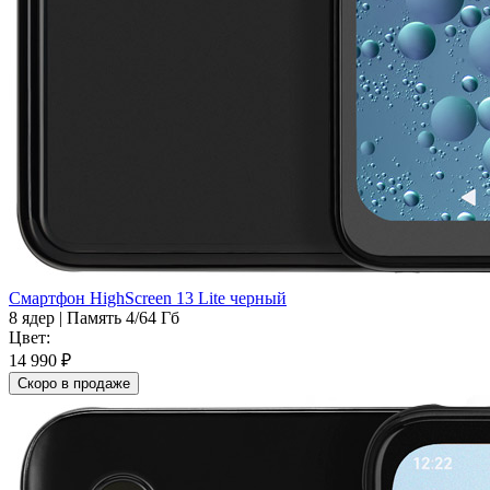
Смартфон HighScreen 13 Lite черный
8 ядер
|
Память 4/64 Гб
Цвет:
14 990 ₽
Скоро в продаже