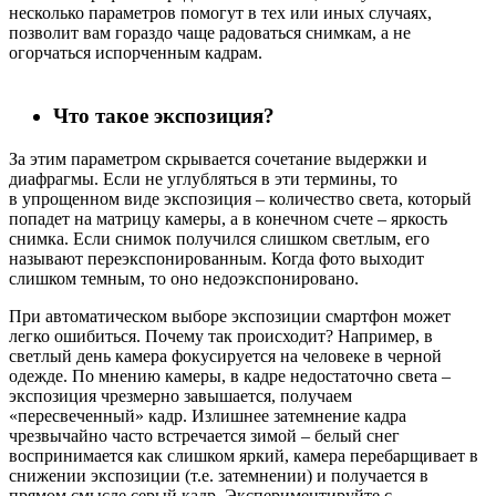
несколько параметров помогут в тех или иных случаях,
позволит вам гораздо чаще радоваться снимкам, а не
огорчаться испорченным кадрам.
Что такое экспозиция?
За этим параметром скрывается сочетание выдержки и
диафрагмы. Если не углубляться в эти термины, то
в упрощенном виде экспозиция – количество света, который
попадет на матрицу камеры, а в конечном счете – яркость
снимка. Если снимок получился слишком светлым, его
называют переэкспонированным. Когда фото выходит
слишком темным, то оно недоэкспонировано.
При автоматическом выборе экспозиции смартфон может
легко ошибиться. Почему так происходит? Например, в
светлый день камера фокусируется на человеке в черной
одежде. По мнению камеры, в кадре недостаточно света –
экспозиция чрезмерно завышается, получаем
«пересвеченный» кадр. Излишнее затемнение кадра
чрезвычайно часто встречается зимой – белый снег
воспринимается как слишком яркий, камера перебарщивает в
снижении экспозиции (т.е. затемнении) и получается в
прямом смысле серый кадр. Экспериментируйте с