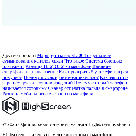
Другие новости
Маршрутизатор SL-004 с функцией
суммирования каналов связи
Что такое Система быстрых
платежей?
Разница ПЗУ, ОЗУ в смартфоне
Влияние
смартфона на наше зрение
Как проверить б/у телефон перед
покупкой
Почему в смартфоне возникает эхо?
Как защитить
экран смартфона от повреждений
Почему сотовый телефон
называется сотовым?
Сканер отпечатка пальца в смартфоне
Разница мобильного телефона и смартфона
© 2026 Официальный интернет-магазин Highscreen hs-store.ru
Highscreen – лидер в сегменте доступных смартфонов,