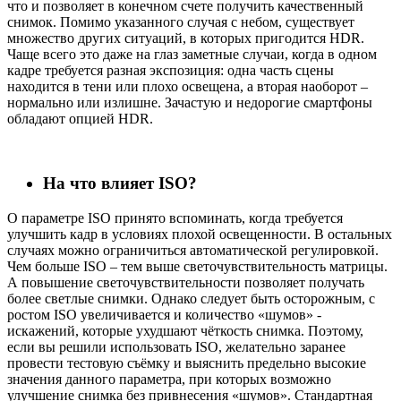
что и позволяет в конечном счете получить качественный
снимок. Помимо указанного случая с небом, существует
множество других ситуаций, в которых пригодится HDR.
Чаще всего это даже на глаз заметные случаи, когда в одном
кадре требуется разная экспозиция: одна часть сцены
находится в тени или плохо освещена, а вторая наоборот –
нормально или излишне. Зачастую и недорогие смартфоны
обладают опцией HDR.
На что влияет ISO?
О параметре ISO принято вспоминать, когда требуется
улучшить кадр в условиях плохой освещенности. В остальных
случаях можно ограничиться автоматической регулировкой.
Чем больше ISO – тем выше светочувствительность матрицы.
А повышение светочувствительности позволяет получать
более светлые снимки. Однако следует быть осторожным, с
ростом ISO увеличивается и количество «шумов» -
искажений, которые ухудшают чёткость снимка. Поэтому,
если вы решили использовать ISO, желательно заранее
провести тестовую съёмку и выяснить предельно высокие
значения данного параметра, при которых возможно
улучшение снимка без привнесения «шумов». Стандартная