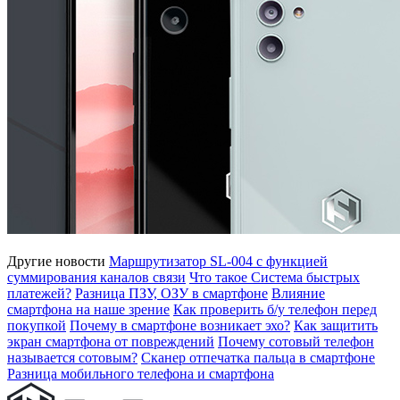
Другие новости
Маршрутизатор SL-004 с функцией
суммирования каналов связи
Что такое Система быстрых
платежей?
Разница ПЗУ, ОЗУ в смартфоне
Влияние
смартфона на наше зрение
Как проверить б/у телефон перед
покупкой
Почему в смартфоне возникает эхо?
Как защитить
экран смартфона от повреждений
Почему сотовый телефон
называется сотовым?
Сканер отпечатка пальца в смартфоне
Разница мобильного телефона и смартфона