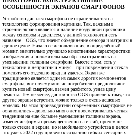
НЕКОТОРЫЕ КОНСТРУКТИВНЫЕ
ОСОБЕННОСТИ ЭКРАНОВ СМАРТФОНОВ
Устройство дисплея смартфона не ограничивается на
технологиях формирования картинки. Так, важным в
строении экрана является и наличие воздушной прослойки
между сенсором и дисплеем, у данной технологии есть
название – OGS, что значит объединение сенсора и матрицы в
единое целое. Начало ее использования, в определённый
момент, значительно улучшило качественные характеристики
изображения и положительным образом отразилось на
уменьшении толщины смартфона. Вместе с тем, есть у
технологии и неприятный минус – при повреждении стекла
поменять его отдельно вряд ли удастся. Экран же
традиционно является один из самых дорогих компонентов
смартфона, вот почему многие потребители предпочитают
купить новый смартфон, взамен разбитого, узнав цену
ремонта. Тем не менее, достоинства OGS привели к тому, что
другие экраны встретить можно только в очень дешевых
моделях. На этом производители современных смартфонов не
остановились – довольно много лет просматривалась четкая
тенденция на еще большее уменьшение толщины экрана,
изменение формы преимущественно на изгиб, причем не
только стекла и экрана, но и мобильного устройства в целом,
что уже к 2022 году привело к созданию гибких сенсорных