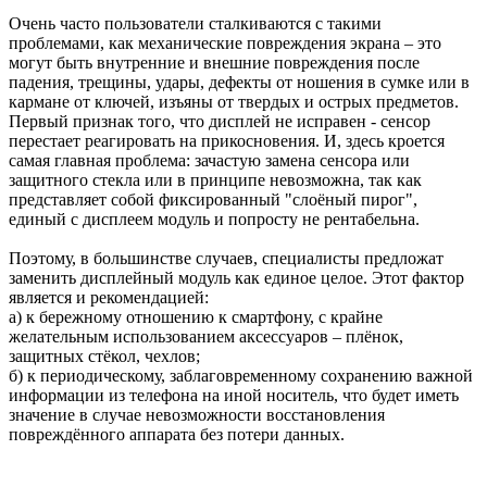
Очень часто пользователи сталкиваются с такими
проблемами, как механические повреждения экрана – это
могут быть внутренние и внешние повреждения после
падения, трещины, удары, дефекты от ношения в сумке или в
кармане от ключей, изъяны от твердых и острых предметов.
Первый признак того, что дисплей не исправен - сенсор
перестает реагировать на прикосновения. И, здесь кроется
самая главная проблема: зачастую замена сенсора или
защитного стекла или в принципе невозможна, так как
представляет собой фиксированный "слоёный пирог",
единый с дисплеем модуль и попросту не рентабельна.
Поэтому, в большинстве случаев, специалисты предложат
заменить дисплейный модуль как единое целое. Этот фактор
является и рекомендацией:
а) к бережному отношению к смартфону, с крайне
желательным использованием аксессуаров – плёнок,
защитных стёкол, чехлов;
б) к периодическому, заблаговременному сохранению важной
информации из телефона на иной носитель, что будет иметь
значение в случае невозможности восстановления
повреждённого аппарата без потери данных.