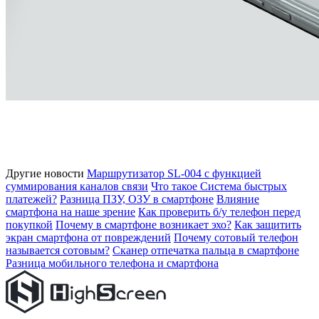
Другие новости
Маршрутизатор SL-004 с функцией
суммирования каналов связи
Что такое Система быстрых
платежей?
Разница ПЗУ, ОЗУ в смартфоне
Влияние
смартфона на наше зрение
Как проверить б/у телефон перед
покупкой
Почему в смартфоне возникает эхо?
Как защитить
экран смартфона от повреждений
Почему сотовый телефон
называется сотовым?
Сканер отпечатка пальца в смартфоне
Разница мобильного телефона и смартфона