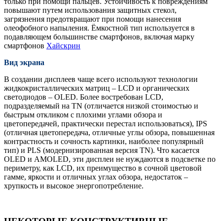
только при помощи пальцев. Устойчивость к повреждениям
повышают путем использования защитных стекол,
загрязнения предотвращают при помощи нанесения
олеофобного напыления. Ёмкостной тип используется в
подавляющем большинстве смартфонов, включая марку
смартфонов
Хайскрин
Вид экрана
В создании дисплеев чаще всего используют технологии
жидкокристаллических матриц – LCD и органических
светодиодов – OLED. Более востребован LCD,
подразделяемый на TN (отличается низкой стоимостью и
быстрым откликом с плохими углами обзора и
цветопередачей, практически перестал использоваться), IPS
(отличная цветопередача, отличные углы обзора, повышенная
контрастность и сочность картинки, наиболее популярный
тип) и PLS (модернизированная версия TN). Что касается
OLED и AMOLED, эти дисплеи не нуждаются в подсветке по
периметру, как LCD, их преимущество в сочной цветовой
гамме, яркости и отличных углах обзора, недостаток –
хрупкость и высокое энергопотребление.