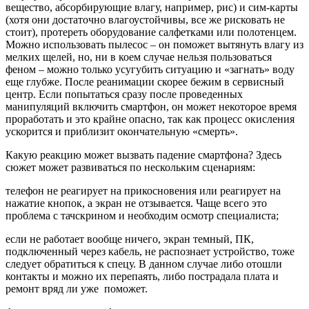
вещество, абсорбирующие влагу, например, рис) и сим-карты
(хотя они достаточно влагоустойчивы, все же рисковать не
стоит), протереть оборудование салфетками или полотенцем.
Можно использовать пылесос – он поможет вытянуть влагу из
мелких щелей, но, ни в коем случае нельзя пользоваться
феном – можно только усугубить ситуацию и «загнать» воду
еще глубже. После реанимации скорее бежим в сервисный
центр. Если попытаться сразу после проведенных
манипуляций включить смартфон, он может некоторое время
проработать и это крайне опасно, так как процесс окисления
ускорится и приблизит окончательную «смерть».
Какую реакцию может вызвать падение смартфона? Здесь
сюжет может развиваться по нескольким сценариям:
телефон не реагирует на прикосновения или реагирует на
нажатие кнопок, а экран не отзывается. Чаще всего это
проблема с тачскрином и необходим осмотр специалиста;
если не работает вообще ничего, экран темный, ПК,
подключенный через кабель, не распознает устройство, тоже
следует обратиться к спецу. В данном случае либо отошли
контакты и можно их перепаять, либо пострадала плата и
ремонт вряд ли уже поможет.