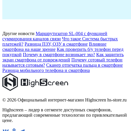
Другие новости
Маршрутизатор SL-004 с функцией
суммирования каналов связи
Что такое Система быстрых
платежей?
Разница ПЗУ, ОЗУ в смартфоне
Влияние
смартфона на наше зрение
Как проверить б/у телефон перед
покупкой
Почему в смартфоне возникает эхо?
Как защитить
экран смартфона от повреждений
Почему сотовый телефон
называется сотовым?
Сканер отпечатка пальца в смартфоне
Разница мобильного телефона и смартфона
© 2026 Официальный интернет-магазин Highscreen hs-store.ru
Highscreen – лидер в сегменте доступных смартфонов,
предлагающий современные технологии по привлекательной
цене.