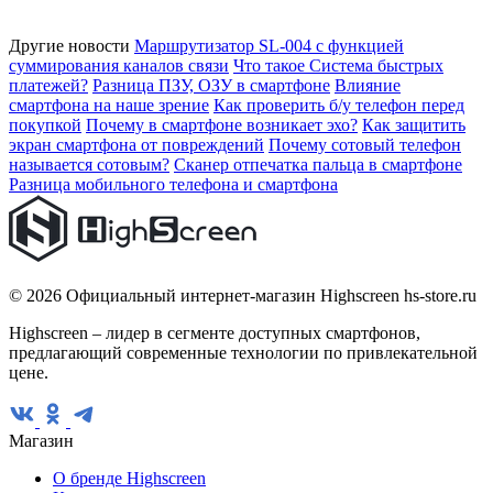
Другие новости
Маршрутизатор SL-004 с функцией
суммирования каналов связи
Что такое Система быстрых
платежей?
Разница ПЗУ, ОЗУ в смартфоне
Влияние
смартфона на наше зрение
Как проверить б/у телефон перед
покупкой
Почему в смартфоне возникает эхо?
Как защитить
экран смартфона от повреждений
Почему сотовый телефон
называется сотовым?
Сканер отпечатка пальца в смартфоне
Разница мобильного телефона и смартфона
© 2026 Официальный интернет-магазин Highscreen hs-store.ru
Highscreen – лидер в сегменте доступных смартфонов,
предлагающий современные технологии по привлекательной
цене.
Магазин
О бренде Highscreen