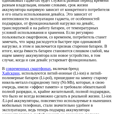
одинаковых гаджетах будет служить разный период времени
разным владельцам, иными словами, срок жизни
аккумулятора напрямую зависит от конкретного потребителя
и его опыта использования девайса. Это зависит от
интенсивности эксплуатации гаджета, от особенностей
подзарядки, от функциональной нагрузки на девайс,
транслируемой и на работу батареи, от температурных
условий использования и хранения. Если регулярно
пользоваться смартфоном, со временем, потребитель станет
замечать, что заряд расходуется быстрее при одинаковой
нагрузке, в этом и заключается признак старения батареи. В
итоге, когда ёмкость батареи становится слишком слабой, мы
ищем замену аккумулятора или новое устройство, в том
случае, когда и сам девайс устаревает функционально.
В
современных смартфонах
, включая бренд
Хайскрин
, используются литий-ионные (Li-ion) и литий-
полимерные батареи (Li-pol), пришедшие на замену старому
никель-металл-гидридному типу (Ni-Mh), которые, в свою
очередь, имели «эффект памяти» и требовали обязательной
полной разрядки, и, крайне желательной, полной подзарядки,
что было не всегда возможно сделать в реальной жизни. Li-ion
/Li-pol аккумуляторы, повсеместно используемые в нынешних
мобильных телефонах, стали значительно удобнее в
эксплуатации, ведь теперь подзаряд аккумулятора