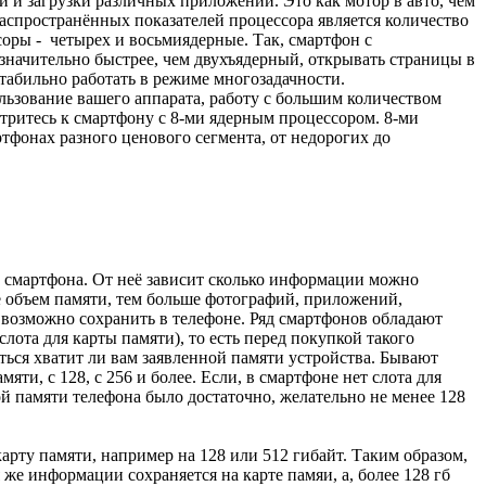
и и загрузки различных приложений. Это как мотор в авто, чем
спространённых показателей процессора является количество
соры - четырех и восьмиядерные. Так, смартфон с
начительно быстрее, чем двухъядерный, открывать страницы в
стабильно работать в режиме многозадачности.
льзование вашего аппарата, работу с большим количеством
тритесь к смартфону с 8-ми ядерным процессором. 8-ми
тфонах разного ценового сегмента, от недорогих до
 смартфона. От неё зависит сколько информации можно
 объем памяти, тем больше фотографий, приложений,
возможно сохранить в телефоне. Ряд смартфонов обладают
лота для карты памяти), то есть перед покупкой такого
ться хватит ли вам заявленной памяти устройства. Бывают
яти, с 128, с 256 и более. Если, в смартфоне нет слота для
ой памяти телефона было достаточно, желательно не менее 128
карту памяти, например на 128 или 512 гибайт. Таким образом,
же информации сохраняется на карте памяи, а, более 128 гб