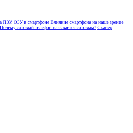
а ПЗУ, ОЗУ в смартфоне
Влияние смартфона на наше зрение
Почему сотовый телефон называется сотовым?
Сканер