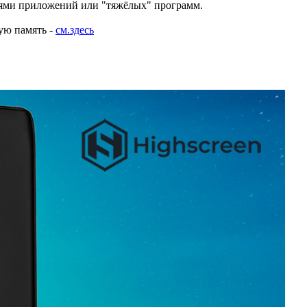
тнями приложений или "тяжёлых" программ.
ую память -
см.здесь