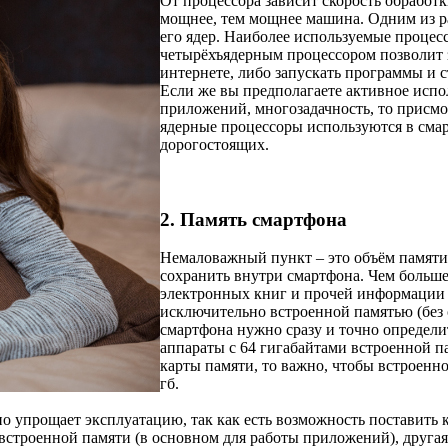
От процессора зависит скорость обработк
мощнее, тем мощнее машина. Одним из ра
его ядер. Наиболее используемые процес
четырёхъядерным процессором позволит з
интернете, либо запускать программы и 
Если же вы предполагаете активное испо
приложений, многозадачность, то присмо
ядерные процессоры используются в смар
дорогостоящих.
2. Память смартфона
Немаловажный пункт – это объём памяти
сохранить внутри смартфона. Чем больше
электронных книг и прочей информации 
исключительно встроенной памятью (без с
смартфона нужно сразу и точно определи
аппараты с 64 гигабайтами встроенной пам
карты памяти, то важно, чтобы встроенн
гб.
но упрощает эксплуатацию, так как есть возможность поставить 
встроенной памяти (в основном для работы приложений), другая 