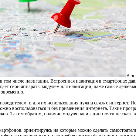
В эп
в том числе навигации. Встроенная навигация в смартфонах дав
щает свои аппараты модулем для навигации, даже самые дешевы
овременно.
зводителем, и для их использования нужна связь с интернет. 
жно воспользоваться и без применения интернета. Такие програ
ков. Таким образом, наличие модуля навигации почти не сказыв
артфонов, ориентируясь на которые можно сделать самостоятель
мартфон, с современными и востребованными функциями возможн