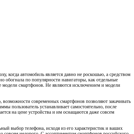
оху, когда автомобиль является давно не роскошью, а средством
но обогнала по популярности навигаторы, как отдельные
е модели смартфонов. Не являются исключением и модели
Но, возможности современных смартфонов позволяют закачивать
ммы пользователь устанавливает самостоятельно, после
ается на цене устройства и им оснащаются даже совсем
ный выбор телефона, исходя из его характеристик и ваших
о совсем недорого. С ассортиментом смартфонов российского