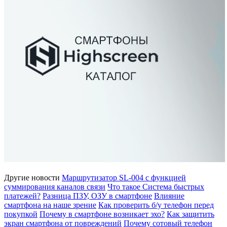
Другие новости
Маршрутизатор SL-004 с функцией
суммирования каналов связи
Что такое Система быстрых
платежей?
Разница ПЗУ, ОЗУ в смартфоне
Влияние
смартфона на наше зрение
Как проверить б/у телефон перед
покупкой
Почему в смартфоне возникает эхо?
Как защитить
экран смартфона от повреждений
Почему сотовый телефон