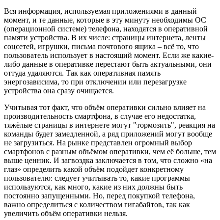
Вся информация, используемая приложениями в данный
момент, и те данные, которые в эту минуту необходимы ОС
(операционной системе) телефона, находятся в оперативной
памяти устройства. В их числе: страницы интернета, ленты
соцсетей, игрушки, письма почтового ящика – всё то, что
пользователь использует в настоящий момент. Если же какие-
либо данные в оперативке перестают быть актуальными, они
оттуда удаляются. Так как оперативная память
энергозависима, то при отключении или перезагрузке
устройства она сразу очищается.
Учитывая тот факт, что объём оперативки сильно влияет на
производительность смартфона, в случае его недостатка,
тяжёлые страницы в интернете могут "тормозить", реакция на
команды будет замедленной, а ряд приложений могут вообще
не загрузиться. На рынке представлен огромный выбор
смартфонов с разным объёмом оперативки, чем её больше, тем
выше ценник. И загвоздка заключается в том, что сложно «на
глаз» определить какой объём подойдет конкретному
пользователю: следует учитывать то, какие программы
используются, как много, какие из них должны быть
постоянно запущенными. Но, перед покупкой телефона,
важно определиться с количеством гигабайтов, так как
увеличить объём оперативки нельзя.