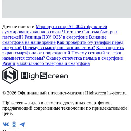
Другие новости
Маршрутизатор SL-004 с функцией
суммирования каналов связи
Что такое Система быстрых
платежей?
Разница ПЗУ, ОЗУ в смартфоне
Влияние
смартфона на наше зрение
Как проверить б/у телефон перед
покупкой
Почему в смартфоне возникает эхо?
Как защитить
экран смартфона от повреждений
Почему сотовый телефон
называется сотовым?
Сканер отпечатка пальца в смартфоне
Разница мобильного телефона и смартфона
© 2026 Официальный интернет-магазин Highscreen hs-store.ru
Highscreen – лидер в сегменте доступных смартфонов,
предлагающий современные технологии по привлекательной
цене.